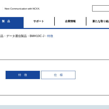
Next Communication with NCXX.
製品
サポート
企業情報
新たな取り組
製品
・
データ通信製品
・
BMH10C-J
・
特徴
特 徴
仕 様