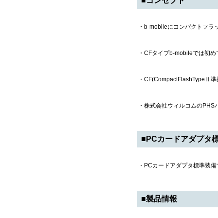
■コンセプト
・b-mobileにコンパクトフ
・CFタイプb-mobileでは
・CF(CompactFlashTy
・株式会社ウィルコムのPHS
■PCカードアダプタ
・PCカードアダプタ標準装備で
■製品情報