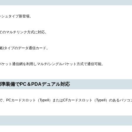
ラッシュタイプ新登場。
初めてのマルチリンク方式に対応。
peⅡ準拠)タイプのデータ通信カード。
パケット通信網を利用しマルチ/シングルパケット方式で通信可能。
標準装備でPC＆PDAデュアル対応
、PCカードスロット（TypeII）またはCFカードスロット（TypeII）のあるパソ