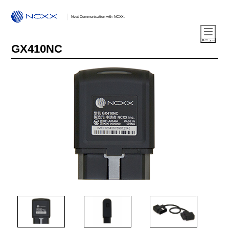
Next Communication with NCXX.
GX410NC