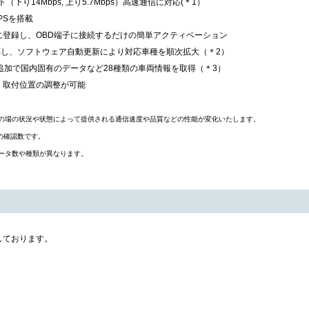
ート（下り14Mbps, 上り5.7Mbps）高速通信に対応(＊1）
PSを搭載
ーに登録し、OBD端子に接続するだけの簡単アクティベーション
応し、ソフトウェア自動更新により対応車種を順次拡大（＊2）
追加で国内固有のデータなど28種類の車両情報を取得（＊3）
、取付位置の調整が可能
その場の状況や状態によって提供される通信速度や品質などの性能が変化いたします。
在の確認数です。
データ数や種類が異なります。
しております。