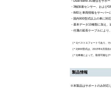
・Dual-band 3G通信をサポ
・3軸加速センサー、およびG
・IMEIと車両情報をサーバ
・国内900型式以上の車に対
・基本データ10種類に加え、
・付属の延長ケーブルにより
(＊1)ベストエフォートであり、
(＊2)900型式は、2015年4月現
(＊3)車種によって、取得可能な
製品情報
※本製品はサポートのみ対応