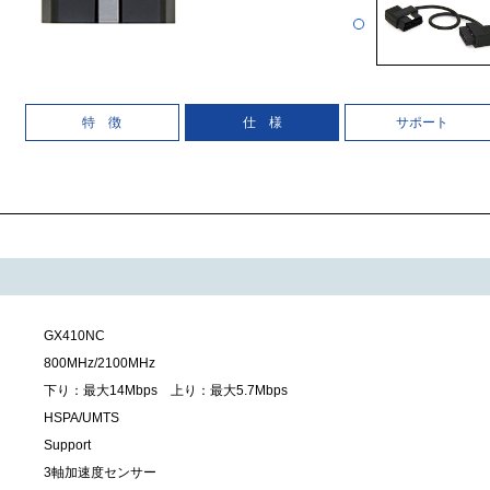
特 徴
仕 様
サポート
GX410NC
800MHz/2100MHz
下り：最大14Mbps 上り：最大5.7Mbps
HSPA/UMTS
Support
3軸加速度センサー