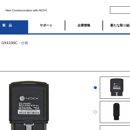
Next Communication with NCXX.
製品
サポート
企業情報
新たな取り組
・
GX410NC
・
仕様