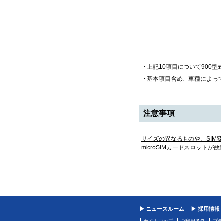
・上記10項目について900
・基本項目含め、車種によっ
注意事項
サイズの異なるものや、SI
microSIMカードスロット
▶ ニュースルーム
▶ 採用情報
サイトマップ
ご利用条件
プ