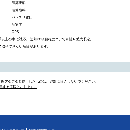
積算距離
積算燃料
バッテリ電圧
加速度
GPS
型式以上の車に対応。 追加28項目程についても随時拡大予定。
て取得できない項目があります。
M変換アダプタを使用したものは、絶対に挿入しないでください。
が故障する原因となります。
ライバシーポリシー
脆弱性開示ポリシー