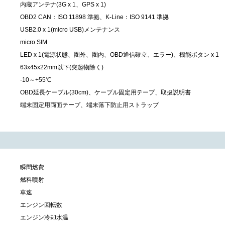
内蔵アンテナ(3G x 1、GPS x 1)
OBD2 CAN：ISO 11898 準拠、K-Line：ISO 9141 準拠
USB2.0 x 1(micro USB)メンテナンス
micro SIM
LED x 1(電源状態、圏外、圏内、OBD通信確立、エラー)、機能ボタン x 1
63x45x22mm以下(突起物除く)
-10～+55℃
OBD延長ケーブル(30cm)、ケーブル固定用テープ、取扱説明書
端末固定用両面テープ、端末落下防止用ストラップ
瞬間燃費
燃料噴射
車速
エンジン回転数
エンジン冷却水温