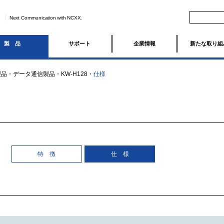
Next Communication with NCXX.
製品
サポート
企業情報
新たな取り組
製品
・
データ通信製品
・
KW-H128
・
仕様
特 徴
仕 様