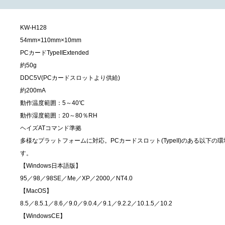
KW-H128
54mm×110mm×10mm
PCカードTypeIIExtended
約50g
DDC5V(PCカードスロットより供給)
約200mA
動作温度範囲：5～40℃
動作湿度範囲：20～80％RH
ヘイズATコマンド準拠
多様なプラットフォームに対応。PCカードスロット(TypeII)のある以下の環境
す。
【Windows日本語版】
95／98／98SE／Me／XP／2000／NT4.0
【MacOS】
8.5／8.5.1／8.6／9.0／9.0.4／9.1／9.2.2／10.1.5／10.2
【WindowsCE】