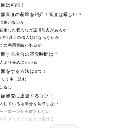
増額は可能！
増額審査の基準を紹介！審査は厳しい？
に傷がないか
安定した収入など返済能力があるか
分の1以上の借入額にならないか
での利用実績があるか
増額する場合の審査時間は？
込より長めにかかる
増額をする方法は2つ！
プリで申し込む
し込む
増額審査に通過するコツ！
入している返済分を延滞しない
ードローンから借入しない
ぎりぎりまでの借入は避ける