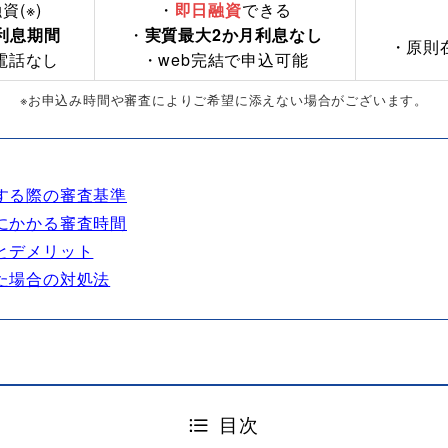
資(※)
・
即日融資
できる
利息期間
・
実質最大2か月利息なし
・原則
電話なし
・web完結で申込可能
※お申込み時間や審査によりご希望に添えない場合がございます。
する際の審査基準
にかかる審査時間
とデメリット
た場合の対処法
目次