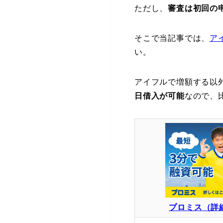
ただし、
審査は初回の
そこで当記事では、
ア
い。
アイフルで増額する以
日借入が可能
なので、
プロミス
（詳