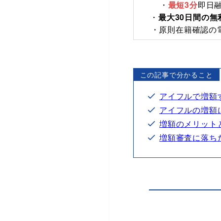
・
最短3分
即日融
・
最大30日間の無
・原則在籍確認の
この記事で分かること
アイフルで増額
アイフルの増額
増額のメリット
増額審査に落ち