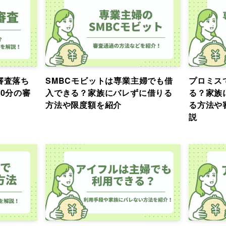
審査落ち
SMBCモビットは専業主婦でも借
プロミス
0分の審
入できる？家族にバレずに借りる
る？家族
方法や限度額を紹介
る方法や
説