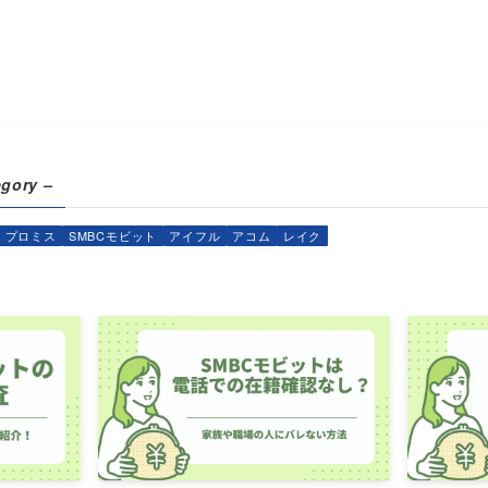
egory –
プロミス
SMBCモビット
アイフル
アコム
レイク