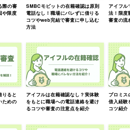
る際の審
SMBCモビットの在籍確認は原則
アイフル
因や限度
電話なし！職場にバレずに借りる
法！限度
コツやweb完結で審査に申し込む
審査の流
方法
借りると
アイフルは在籍確認なし？実体験
プロミス
いための
をもとに職場への電話連絡を避け
借入経験
るコツや審査の注意点を紹介
コツ紹介