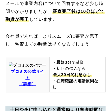
メールで事業内容について回答するなど少し時
間がかかりましたが、
審査完了後は10分ほどで
融資が完了
しています。
会社員であれば、よりスムーズに審査が完了
し、融資までの時間は早くなるでしょう。
・
最短3分
で融資
・初回の借入なら
プロミス公式サイ
最大30日間利息なし
ト
・
在籍確認の電話原則な
（詳細）
し
土日や夜に申し込むと通常時より審査時間は