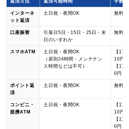
返済方法
返済可能時間
手数料
インターネ
土日祝・夜間OK
無料
ット返済
口座振替
引落日5日・15日・25日・末
無料
日のいずれか
スマホATM
土日祝・夜間OK
【1万
（原則24時間・メンテナン
10円
ス時間などは不可）
【1万
0円
ポイント返
土日祝・夜間OK
無料
済
コンビニ・
土日祝・夜間OK
【1万
提携ATM
10円
【1万
0円