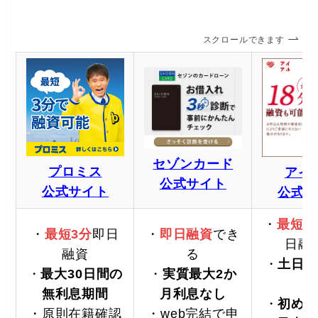
スクロールできます
セゾンカード
プロミス
アイ
公式サイト
公式サイト
公式サ
・
最短1
・
最短3分
即日
・
即日融資
でき
日融
融資
る
・
土日
も
・
最大30日間の
・
実質最大2か
能
無利息期間
月利息なし
・
初めて
・原則在籍確認
・web完結で申