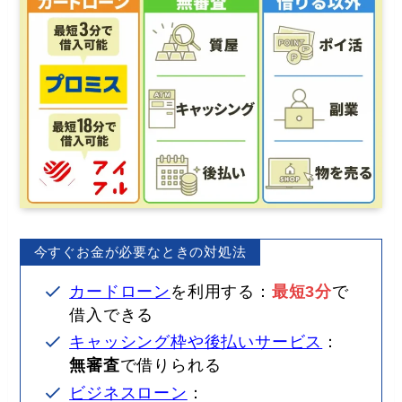
今すぐお金が必要なときの対処法
カードローン
を利用する：
最短3分
で
借入できる
キャッシング枠や後払いサービス
：
無審査
で借りられる
ビジネスローン
：