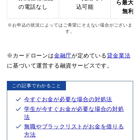
ら最大3
の電話なし
込可能
無利息
※お申込の状況によってはご希望にそえない場合がございま
す。
※カードローンは
金融庁
が定めている
貸金業法
に基づいて運営する融資サービスです。
この記事でわかること
今すぐお金が必要な場合の対処法
学生が今すぐお金が必要な場合の対処
法
無職やブラックリストがお金を借りる
方法