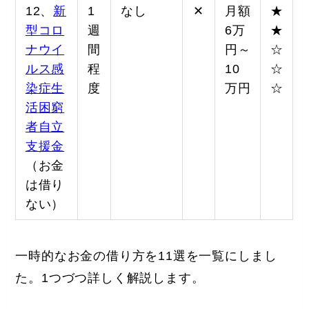
12、
新
1
なし
✕
月額
★
型コロ
週
6万
★
ナウイ
間
円～
☆
ルス感
程
10
☆
染症生
度
万円
☆
活困窮
者自立
支援金
（お金
は借り
ない）
一時的なお金の借り方を11選を一覧にしまし
た。1つづつ詳しく解説します。