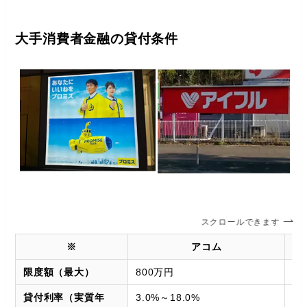
大手消費者金融の貸付条件
スクロールできます
※
アコム
限度額（最大）
800万円
8
貸付利率（実質年
3.0%～18.0%
3.