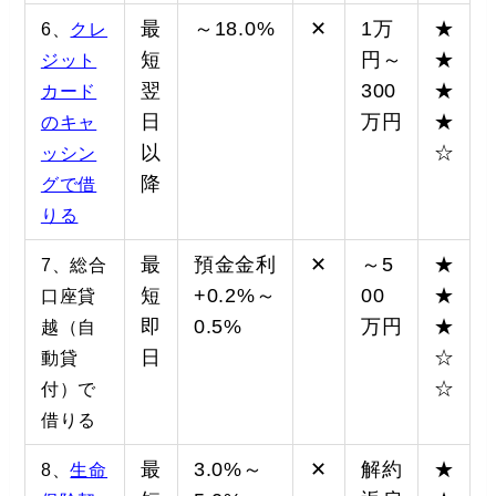
最
～18.0%
✕
1万
★
6、
クレ
短
円～
★
ジット
翌
300
★
カード
日
万円
★
のキャ
以
☆
ッシン
降
グで借
りる
最
預金金利
✕
～5
★
7、総合
短
+0.2%～
00
★
口座貸
即
0.5%
万円
★
越（自
日
☆
動貸
☆
付）で
借りる
最
3.0%～
✕
解約
★
8、
生命