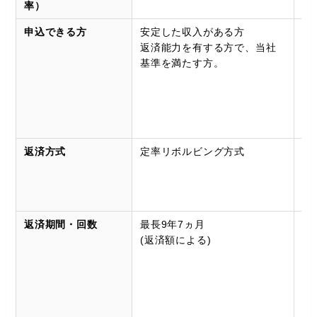
率）
詳
申込できる方
安定した収入がある方
満
返済能力を有する方で、当社
歳
基準を満たす方。
定
済
有
基
満
返済方式
定率リボルビング方式
借
ド
定
返
返済期間・回数
最長9年7ヵ月
1
(返済額による)
き
ま
払
借
6