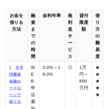
お金を
融
金利年率
無
貸付
借
借りる
資
利
限度
り
方法
ま
息
額
方
で
サ
の
の
ー
難
時
ビ
易
間
ス
度
W
3.0%～1
◎
1万
★
1、
大手
E
8.0%
円～
★
消費者
B
800
★
金融カ
申
万円
★
ードロ
込
★
ーンで
最
借りる
短