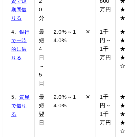
2
800
★
資で短
0
万円
★
期間借
分
★
りる
最
2.0%～1
✕
1千
★
4、
銀行
短
4.0%
円～
★
で一時
4
1千
★
的に借
日
万円
★
りる
～
☆
5
日
最
2.0%～1
✕
1千
★
5、
質屋
短
4.0%
円～
★
で借り
翌
1千
★
る
日
万円
★
☆