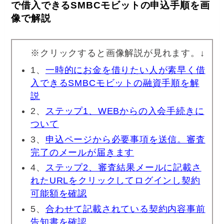
で借入できるSMBCモビットの申込手順を画
像で解説
※クリックすると画像解説が見れます。↓
1、
一時的にお金を借りたい人が素早く借
入できるSMBCモビットの融資手順を解
説
2、
ステップ1、WEBからの入会手続きに
ついて
3、
申込ページから必要事項を送信。審査
完了のメールが届きます
4、
ステップ2、審査結果メールに記載さ
れたURLをクリックしてログインし契約
可能額を確認
5、
合わせて記載されている契約内容事前
告知書を確認