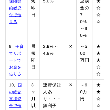
短
5.0%
返戻
★
保険契
即
金の
☆
約者貸
日
7
☆
付で借
0%
☆
りる
～9
0%
最
3.9%～
✕
～5
★
9、
子育
短
4.9%
00
★
てサポ
即
万円
★
ートで
日
☆
お金を
☆
借りる
3
連帯保証
✕
～6
★
10、
国
ヶ
人あ
0万
★
の総合
月
り・・・
円
☆
支援資
以
無利子
☆
金で借