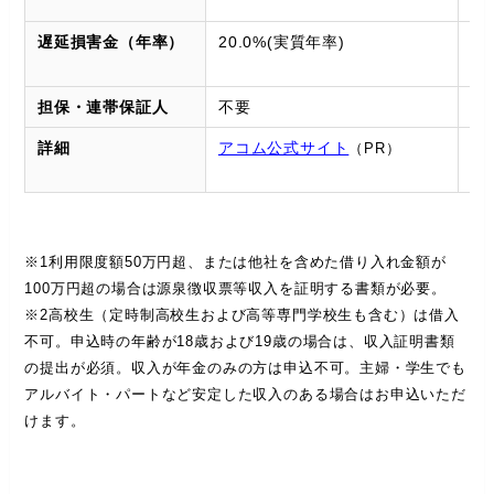
（
遅延損害金（年率）
20.0%(実質年率)
2
率
担保・連帯保証人
不要
不
詳細
アコム公式サイト
ア
（PR）
ト
※1利用限度額50万円超、または他社を含めた借り入れ金額が
100万円超の場合は源泉徴収票等収入を証明する書類が必要。
※2高校生（定時制高校生および高等専門学校生も含む）は借入
不可。申込時の年齢が18歳および19歳の場合は、収入証明書類
の提出が必須。収入が年金のみの方は申込不可。主婦・学生でも
アルバイト・パートなど安定した収入のある場合はお申込いただ
けます。