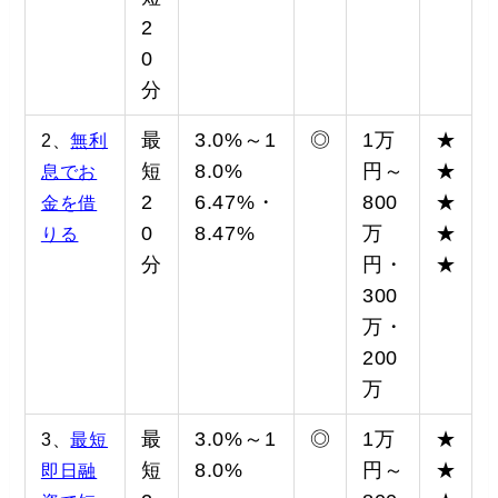
2
0
分
最
3.0%～1
◎
1万
★
2、
無利
短
8.0%
円～
★
息でお
2
6.47%・
800
★
金を借
0
8.47%
万
★
りる
分
円・
★
300
万・
200
万
最
3.0%～1
◎
1万
★
3、
最短
短
8.0%
円～
★
即日融