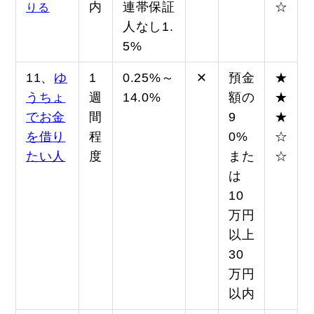
内
連帯保証
☆
りる
人なし1.
5%
11、
ゆ
1
0.25%～
✕
預金
★
うちょ
週
14.0%
額の
★
でお金
間
9
★
を借り
程
0%
☆
たい人
度
また
☆
は
10
万円
以上
30
万円
以内