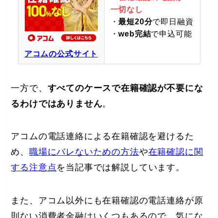
一切なし
・
最短20分
で即日融資
・
web完結
で申込可能
アコムの公式サイト
一方で、
すべてのケースで在籍確認が不要にな
るわけではありません
。
アコムの電話連絡による在籍確認を避けるた
め、
職場にバレないための方法
や
在籍確認に関
する注意点
を当記事では解説しています。
また、アコム以外にも在籍確認の電話連絡が原
則ない消費者金融はいくつもあるので、気にな