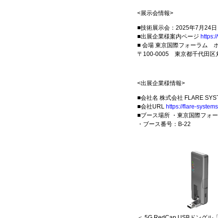
<展示会情報>
■技術展示会：2025年7月24日
■出展企業様案内ページ
https:
■ 会場 東京国際フォーラム 
〒100-0005 東京都千代田
<出展企業様情報>
■会社名 株式会社 FLARE SYS
■会社URL
https://flare-systems
■ブース場所 ・東京国際フォ
・ブース番号：B-22
＜ 5G RedCap USBドングル「