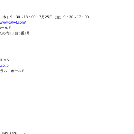
（木）9：30～18：00・7月25日（金）9：30～17：00
//www.catv-f.com/
ホールＥ
区丸の内3丁目5番1号
TEMS
.co.jp
ーラム：ホールＥ
UNX-35GL」 ＞