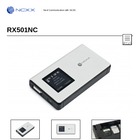
Next Communication with NCXX.
RX501NC