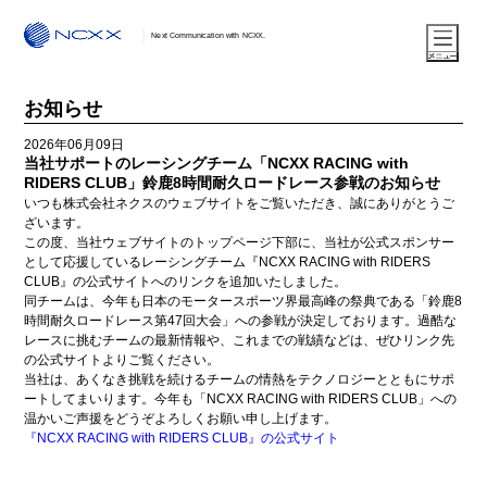
Next Communication with NCXX.
お知らせ
2026年06月09日
当社サポートのレーシングチーム「NCXX RACING with
RIDERS CLUB」鈴鹿8時間耐久ロードレース参戦のお知らせ
いつも株式会社ネクスのウェブサイトをご覧いただき、誠にありがとうご
ざいます。
この度、当社ウェブサイトのトップページ下部に、当社が公式スポンサー
として応援しているレーシングチーム『NCXX RACING with RIDERS
CLUB』の公式サイトへのリンクを追加いたしました。
同チームは、今年も日本のモータースポーツ界最高峰の祭典である「鈴鹿8
時間耐久ロードレース第47回大会」への参戦が決定しております。過酷な
レースに挑むチームの最新情報や、これまでの戦績などは、ぜひリンク先
の公式サイトよりご覧ください。
当社は、あくなき挑戦を続けるチームの情熱をテクノロジーとともにサポ
ートしてまいります。今年も「NCXX RACING with RIDERS CLUB」への
温かいご声援をどうぞよろしくお願い申し上げます。
『NCXX RACING with RIDERS CLUB』の公式サイト