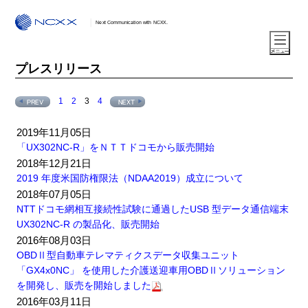
Next Communication with NCXX.
プレスリリース
1
2
3
4
2019年11月05日
「UX302NC-R」をＮＴＴドコモから販売開始
2018年12月21日
2019 年度米国防権限法（NDAA2019）成立について
2018年07月05日
NTTドコモ網相互接続性試験に通過したUSB 型データ通信端末
UX302NC-R の製品化、販売開始
2016年08月03日
OBDⅡ型自動車テレマティクスデータ収集ユニット
「GX4x0NC」 を使用した介護送迎車用OBDⅡソリューション
を開発し、販売を開始しました
2016年03月11日