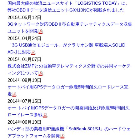
国内最大級の物流ニュースサイト「LOGISTICS TODAY」に、
弊社OBDⅡデータ通信ユニットGX410NCが掲載されました
2015年05月12日
3Gネットワーク対応OBDⅡ型自動車テレマティクスデータ収集
ユニットを開発
2015年04月24日
「3G USB通信モジュール」がクラリオン製 車載端末SOLID
AD-1に対応
2015年01月07日
株式会社ZMPとの自動車テレマティクス分野での共同マーケテ
ィングについて
2014年08月19日
オートバイ用GPSデータロガー鈴鹿8時間耐久ロードレース完
走
2014年07月15日
オー トバイ用GPSデータロガーの開発開始及び鈴鹿8時間耐久
ロードレース参戦
2014年06月19日
ハンディ型の業務用IP無線機「SoftBank 301SJ」のハードウェ
アプラットフォームを開発