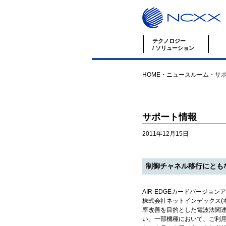
テクノロジー
/ ソリューション
HOME
・
ニュースルーム
・
サ
サポート情報
2011年12月15日
制御チャネル移行にとも
AIR-EDGEカードバージョ
株式会社ネットインデックス(
率改善を目的とした電波法関連
い、一部機種において、ご利