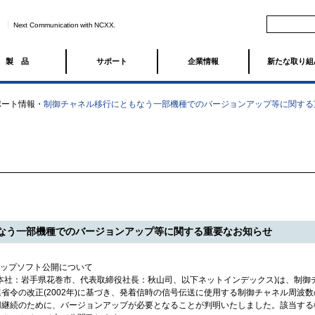
Next Communication with NCXX.
製品
サポート
企業情報
新たな取り組
ポート情報
・
制御チャネル移行にともなう一部機種でのバージョンアップ等に関する
なう一部機種でのバージョンアップ等に関する重要なお知らせ
ンアップソフト公開について
本社：岩手県花巻市、代表取締役社長：秋山司、以下ネットインデックス)は、制御
省令の改正(2002年)に基づき、発着信時の信号伝送に使用する制御チャネル周波
用継続のために、バージョンアップが必要となることが判明いたしました。該当する