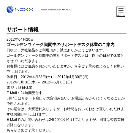
Next Communication with NCXX.
サポート情報
2012年04月20日
ゴールデンウィーク期間中のサポートデスク休業のご案内
日頃は、弊社製品をご利用頂き、誠にありがとうございます。
ゴールデンウィーク期間中の弊社サポートデスクは、以下の日程で休業と
させていただきます。
お客様にはご迷惑をおかけいたしますが、何卒ご了承の程よろしくお願い
申し上げます。
休業日：2012年4月28日(土) ～ 2012年4月30日(月)
2012年5月 3日(木) ～ 2012年5月 6日(日)
電 話：終日休業
E-Mail：24時間受付中
5月7日はサポート窓口が大変混み合い、お電話がかかりにくくなることが
予想されます。
その場合は、大変恐れ入りますが、お時間をおいておかけ直しいただけま
す様お願い申し上げます。
E-Mailでのお問い合わせは24時間受け付けておりますが、回答は翌営業日
以降になります。
あらかじめご了承ください。