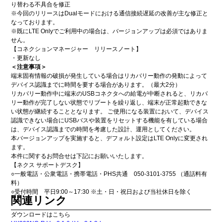
り替わる不具合を修正
※今回のリリースはDualモードにおける通信接続遅延の改善が主な修正と
なっております。
※既にLTE Onlyでご利用中の場合は、バージョンアップは必須ではありま
せん。
【コネクションマネージャー リリースノート】
・更新なし
＜注意事項＞
端末固有情報の破損が発生している場合はリカバリー動作の発動によって
デバイス認識までに時間を要する場合があります。（最大2分）
リカバリー動作中に端末のUSBコネクタへの給電が中断されると、リカバ
リー動作が完了しない状態でリブートを繰り返し、端末が正常起動できな
い状態が継続することとなります。 ご使用になる装置において、デバイス
認識できない場合にUSBバスや装置をリセットする機能を有している場合
は、デバイス認識までの時間を考慮した設計、運用としてください。
本バージョンアップを実施すると、デフォルト設定はLTE Onlyに変更され
ます。
本件に関するお問合せは下記にお願いいたします。
【ネクス サポートデスク】
○一般電話・公衆電話・携帯電話・PHS共通 050-3101-3755 （通話料有
料）
○受付時間 平日9:00～17:30 ※土・日・祝日および当社休日を除く
関連リンク
ダウンロードはこちら