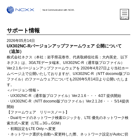
Next Communication with NCXX.
サポート情報
2026年05月14日
UX302NC-Rバージョンアップファームウェア 公開について
（追加）
株式会社ネクス（本社：岩手県花巻市、代表取締役社長：大内英史、以下
ネクス）は、3G/LTEデータ端末、UX302NC-R（通常版プロファイル）
Ver.2.1.6バージョンアップファームウェアを 2026年4月27日より当社ホー
ムページ上で公開いたしておりますが、UX302NC-R（NTT docomo版プロ
ファイル）のファームウェアについても2026年5月14日より公開いたしま
す。
＜バージョン情報＞
・UX302NC-R（通常版プロファイル）Ver.2.1.6・・・ 4/27 提供開始
・UX302NC-R（NTT docomo版プロファイル）Ver.2.1.2d・・・ 5/14提供
開始
【ファームウェア リリースノート】
・Dualモードのネットワーク検索ロジックを、LTE 優先のネットワーク検
索方式へ変更（LTE→3G→GSM）
・初期設定をLTE Only へ変更
・ネットワーク選択を自動へ変更時した際、ネットワーク設定がAutoに切