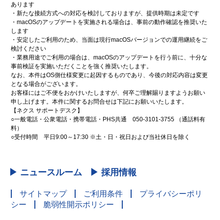
あります
・新たな接続方式への対応を検討しておりますが、提供時期は未定です
・macOSのアップデートを実施される場合は、事前の動作確認を推奨いた
します
・安定したご利用のため、当面は現行macOSバージョンでの運用継続をご
検討ください
・業務用途でご利用の場合は、macOSのアップデートを行う前に、十分な
事前検証を実施いただくことを強く推奨いたします。
なお、本件はOS側仕様変更に起因するものであり、今後の対応内容は変更
となる場合がございます。
お客様にはご不便をおかけいたしますが、何卒ご理解賜りますようお願い
申し上げます。本件に関するお問合せは下記にお願いいたします。
【ネクス サポートデスク】
○一般電話・公衆電話・携帯電話・PHS共通 050-3101-3755 （通話料有
料）
○受付時間 平日9:00～17:30 ※土・日・祝日および当社休日を除く
▶ ニュースルーム
▶ 採用情報
サイトマップ
ご利用条件
プライバシーポリ
シー
脆弱性開示ポリシー