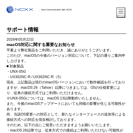
Next Communication with NCXX.
サポート情報
2026年05月22日
macOS対応に関する重要なお知らせ
平素より弊社製品をご利用いただき、誠にありがとうございます。
このたび、macOSの今後のバージョン対応について、下記の通りご案内申
し上げます。
■ 対象製品
・UNX-05G
・UX302NC-R / UX302NC-R（S）
現在、上記製品は現行のmacOSバージョンにおいて動作確認を行っており
ますが、macOS 26（Tahoe）以降につきましては、OSの仕様変更によ
り、従来の接続方式ではご利用いただけません。
※UNX-05Gについては、macOS 13以降動作いたしません。
また、今後のmacOSアップデートにおいても同様の影響が生じる可能性が
あります。
尚、当該OS変更への対応として、新たなインターフェースの追加等による
接続方式への対応を現在検討しております。
そのため、以下の点にご留意いただきますようお願いいたします。
・macOS 26以降では、従来方式での接続はご利用いただけない可能性が