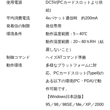
使用電源
DC5V(PCカードスロットより供
給)
平均消費電流
4xパケット通信時 約200mA
発着信の制限
発信専用
環境条件
動作温度範囲：5～40℃
動作湿度範囲：20～80％RH（結
露しないこと）
制御コマンド
ヘイズATコマンド準拠
動作環境
多様なプラットフォームに対
応。PCカードスロット(TypeII)の
ある以下の環境(PC・PDA)で動
作可能です。
【Windows日本語版】
95／98／98SE／Me／XP／2000