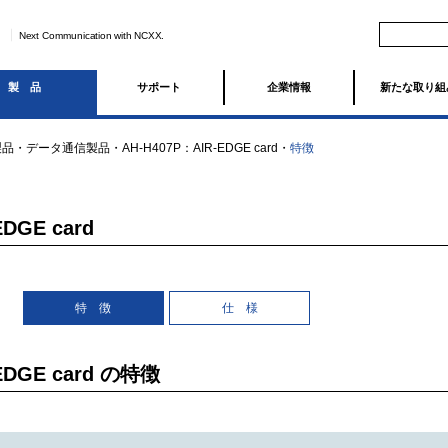
Next Communication with NCXX.
製品
サポート
企業情報
新たな取り組
製品
・
データ通信製品
・
AH-H407P：AIR-EDGE card
・
特徴
DGE card
特 徴
仕 様
EDGE card の特徴