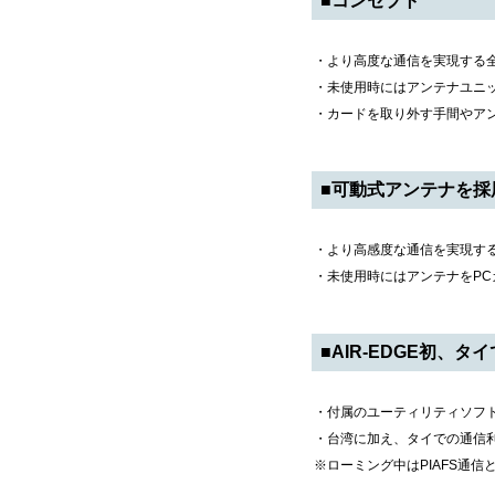
■コンセプト
・より高度な通信を実現する
・未使用時にはアンテナユニッ
・カードを取り外す手間やア
■可動式アンテナを採
・より高感度な通信を実現す
・未使用時にはアンテナをP
■AIR-EDGE初、
・付属のユーティリティソフ
・台湾に加え、タイでの通信
※ローミング中はPIAFS通信