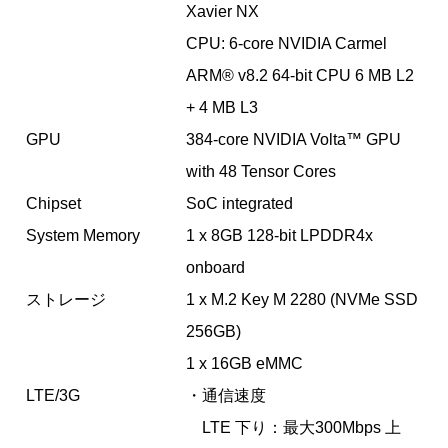
Xavier NX
CPU: 6-core NVIDIA Carmel
ARM® v8.2 64-bit CPU 6 MB L2
+ 4 MB L3
GPU
384-core NVIDIA Volta™ GPU
with 48 Tensor Cores
Chipset
SoC integrated
System Memory
1 x 8GB 128-bit LPDDR4x
onboard
ストレージ
1 x M.2 Key M 2280 (NVMe SSD
256GB)
1 x 16GB eMMC
LTE/3G
・通信速度
LTE 下り：最大300Mbps 上