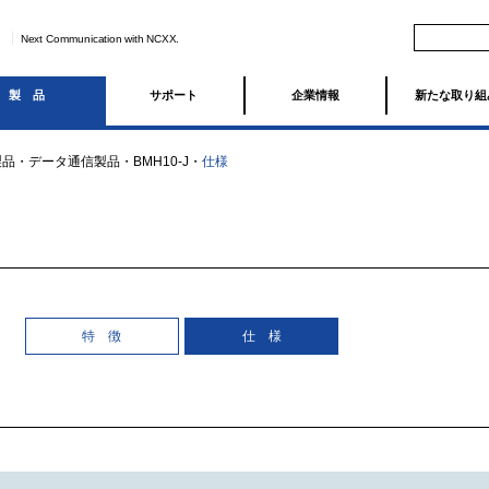
Next Communication with NCXX.
製品
サポート
企業情報
新たな取り組
製品
・
データ通信製品
・
BMH10-J
・
仕様
特 徴
仕 様