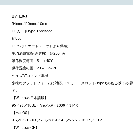
BMH10-J
54mm×110mm×10mm
PCカードTypeIIExtended
約50g
DC5V(PCカードスロットより供給)
平均消費電流(通信時)：約200mA
動作温度範囲：5～＋40℃
動作湿度範囲：20～80％RH
ヘイズATコマンド準拠
多様なプラットフォームに対応。PCカードスロット(TypeII)のある以下の環境
す。
【Windows日本語版】
95／98／98SE／Me／XP／2000／NT4.0
【MacOS】
8.5／8.5.1／8.6／9.0／9.0.4／9.1／9.2.2／10.1.5／10.2
【WindowsCE】