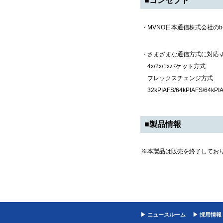
■コンセプト
・MVNO日本通信株式会社のb-m
・さまざまな通信方式に対応
4x/2x/1xパケット方式
フレックスチェンジ方式
32kPIAFS/64kPIAFS/
■製品情報
※本製品は販売を終了してお
▶ ニュースルーム
▶ 採用情報