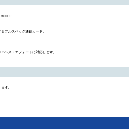
obile
するフルスペック通信カード。
64kPIAFSベストエフォートに対応します。
ります。