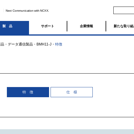
Next Communication with NCXX.
製品
サポート
企業情報
新たな取り組
製品
・
データ通信製品
・
BMH11-J
・
特徴
特 徴
仕 様