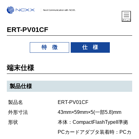
Next Communication with NCXX.
ERT-PV01CF
特 徴
仕 様
端末仕様
製品仕様
製品名
ERT-PV01CF
外形寸法
43mm×59mm×5(一部5.8)mm
形状
本体：CompactFlashTypeII準拠
PCカードアダプタ装着時：PCカ