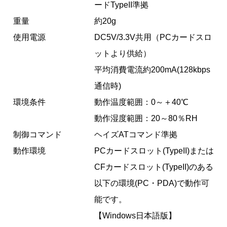
ードTypeII準拠
重量
約20g
使用電源
DC5V/3.3V共用（PCカードスロ
ットより供給）
平均消費電流約200mA(128kbps
通信時)
環境条件
動作温度範囲：0～＋40℃
動作湿度範囲：20～80％RH
制御コマンド
ヘイズATコマンド準拠
動作環境
PCカードスロット(TypeII)または
CFカードスロット(TypeII)のある
以下の環境(PC・PDA)で動作可
能です。
【Windows日本語版】