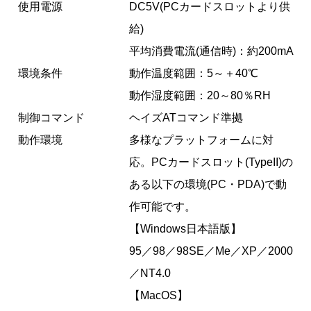
使用電源
DC5V(PCカードスロットより供
給)
平均消費電流(通信時)：約200mA
環境条件
動作温度範囲：5～＋40℃
動作湿度範囲：20～80％RH
制御コマンド
ヘイズATコマンド準拠
動作環境
多様なプラットフォームに対
応。PCカードスロット(TypeII)の
ある以下の環境(PC・PDA)で動
作可能です。
【Windows日本語版】
95／98／98SE／Me／XP／2000
／NT4.0
【MacOS】