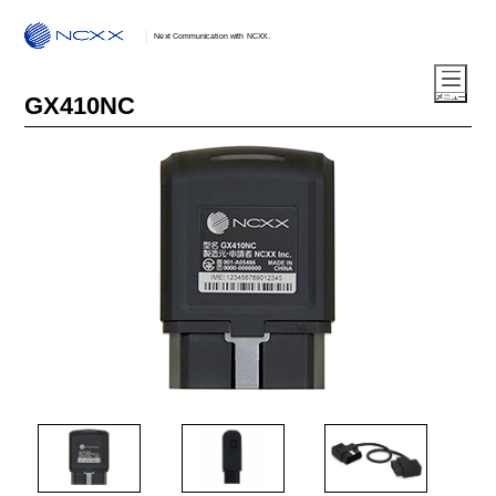
Next Communication with NCXX.
GX410NC