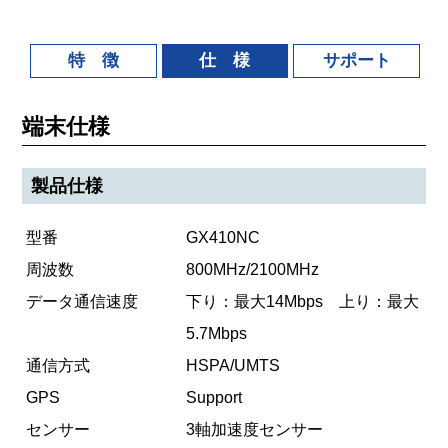
特 徴
仕 様
サポート
端末仕様
製品仕様
型番
GX410NC
周波数
800MHz/2100MHz
データ通信速度
下り：最大14Mbps 上り：最大
5.7Mbps
通信方式
HSPA/UMTS
GPS
Support
センサー
3軸加速度センサー