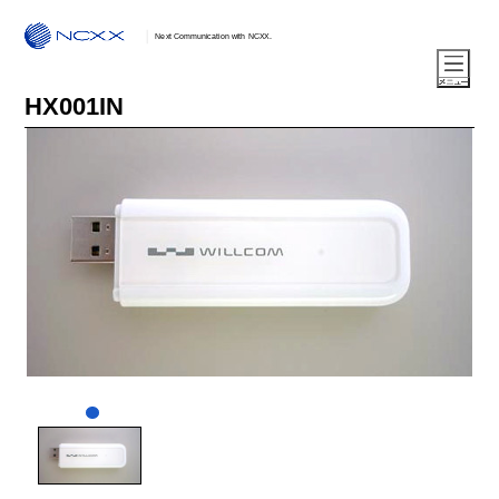
Next Communication with NCXX.
HX001IN