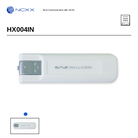
Next Communication with NCXX.
HX004IN