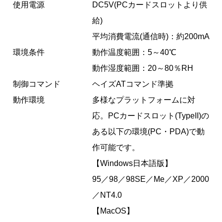
使用電源
DC5V(PCカードスロットより供
給)
平均消費電流(通信時)：約200mA
環境条件
動作温度範囲：5～40℃
動作湿度範囲：20～80％RH
制御コマンド
ヘイズATコマンド準拠
動作環境
多様なプラットフォームに対
応。PCカードスロット(TypeII)の
ある以下の環境(PC・PDA)で動
作可能です。
【Windows日本語版】
95／98／98SE／Me／XP／2000
／NT4.0
【MacOS】