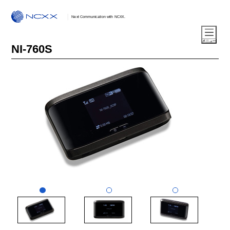
Next Communication with NCXX.
NI-760S