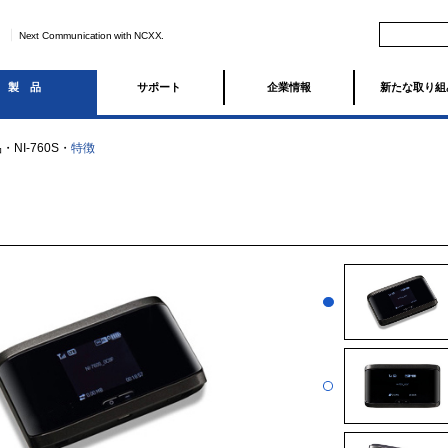
Next Communication with NCXX.
製品
サポート
企業情報
新たな取り組
品
・
NI-760S
・
特徴