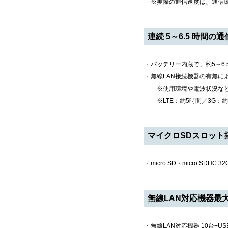
※実際の通信速度は、通信環
連続 5～6.5 時間の
・バッテリー内蔵で、約5～6
・無線LAN接続機器の有無
※使用環境や電波状況など
※LTE：約5時間／3G：約6
マイクロSDスロット
・micro SD・micro SDHC
無線LAN対応機器最大
・無線LAN対応機器 10台+