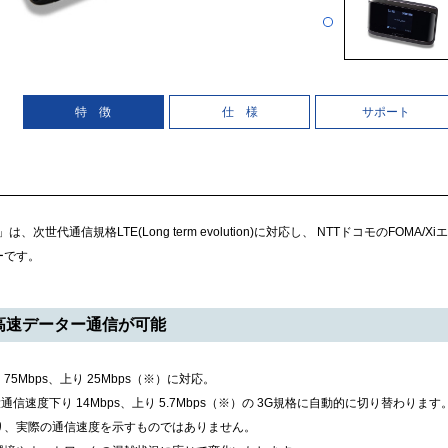
特 徴
仕 様
サポート
I-760S」は、次世代通信規格LTE(Long term evolution)に対応し、 NTTドコモのF
ーです。
 の高速データー通信が可能
75Mbps、上り 25Mbps（※）に対応。
信速度下り 14Mbps、上り 5.7Mbps（※）の 3G規格に自動的に切り替わります
、実際の通信速度を示すものではありません。