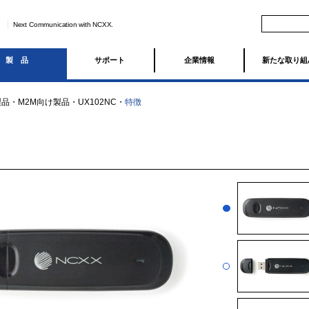
Next Communication with NCXX.
製品
サポート
企業情報
新たな取り組
製品
・
M2M向け製品
・
UX102NC
・
特徴