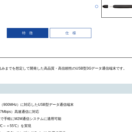
特 徴
仕 様
組み込みまでを想定して開発した高品質・高信頼性のUSB型3Gデータ通信端末です。
ンド（900MHz）に対応したUSB型データ通信端末
5.7Mbps）高速通信に対応
載で手軽にM2M通信システムに適用可能
℃～＋55℃）を実現