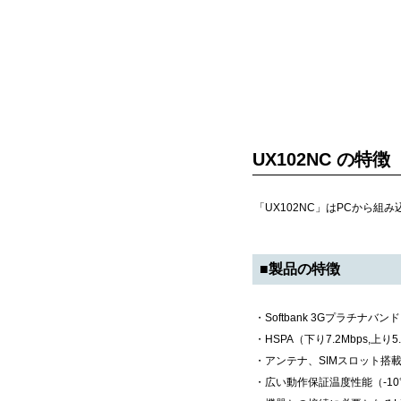
UX102NC の特徴
「UX102NC」はPCから
■製品の特徴
・Softbank 3Gプラチナバ
・HSPA（下り7.2Mbps,上り
・アンテナ、SIMスロット搭
・広い動作保証温度性能（-10