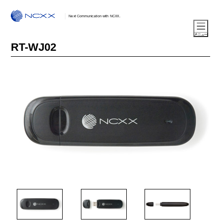
Next Communication with NCXX.
RT-WJ02