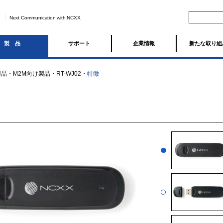
Next Communication with NCXX.
製品
サポート
企業情報
新たな取り組
製品
・
M2M向け製品
・
RT-WJ02
・
特徴