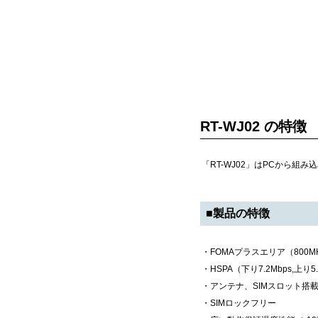
RT-WJ02 の特徴
「RT-WJ02」はPCから組
■製品の特徴
・FOMAプラスエリア（800M
・HSPA（下り7.2Mbps,上り
・アンテナ、SIMスロット搭
・SIMロックフリー