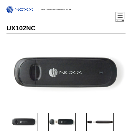
Next Communication with NCXX.
UX102NC