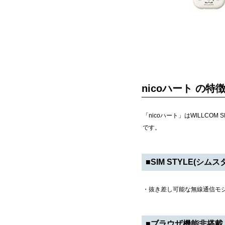
nicoハート の特
「nicoハート」はWILLCO
です。
■SIM STYLE(シムス
・抜き差し可能な無線通信モジ
■ブラウザ機能非搭載