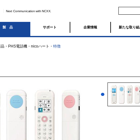
Next Communication with NCXX.
製品
サポート
企業情報
新たな取り組
製品
・
PHS電話機
・
nicoハート
・
特徴