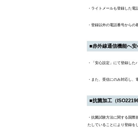
・ライトメールも登録した電
・登録以外の電話番号からの
■赤外線通信機能へ安
・「安心設定」にて登録した
・また、受信にのみ対応し、
■抗菌加工（ISO22196
・抗菌試験方法に関する国際規
たしていることにより登録を