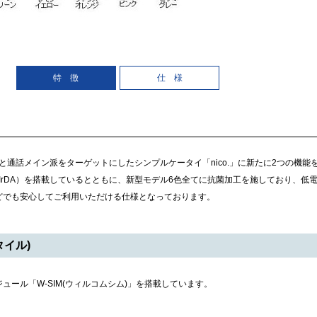
特 徴
仕 様
インと通話メイン派をターゲットにしたシンプルケータイ「nico.」に新たに2つの機
能（IrDA）を搭載しているとともに、新型モデル6色全てに抗菌加工を施しており、低
どでも安心してご利用いただける仕様となっております。
タイル)
ュール「W-SIM(ウィルコムシム)」を搭載しています。