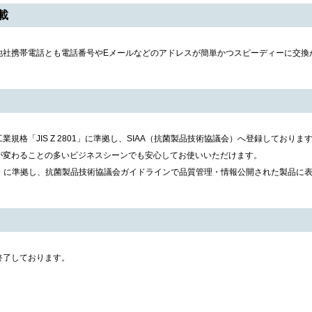
載
他社携帯電話とも電話番号やEメールなどのアドレスが簡単かつスピーディーに交換
規格「JIS Z 2801」に準拠し、SIAA（抗菌製品技術協議会）へ登録しておりま
が変わることの多いビジネスシーンでも安心してお使いいただけます。
 2801」に準拠し、抗菌製品技術協議会ガイドラインで品質管理・情報公開された製品
終了しております。