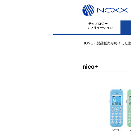
テクノロジー
/ ソリューション
HOME
・
製品
販売が終了した
nico+