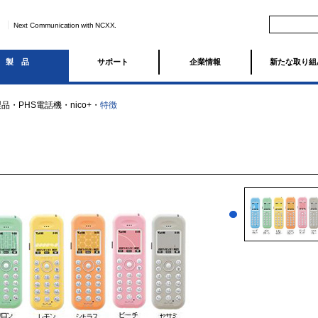
Next Communication with NCXX.
製品
サポート
企業情報
新たな取り組
製品
・
PHS電話機
・
nico+
・
特徴