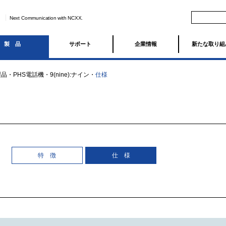
Next Communication with NCXX.
製品
サポート
企業情報
新たな取り組
製品
・
PHS電話機
・
9(nine):ナイン
・
仕様
特 徴
仕 様