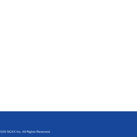
026 NCXX Inc. All Rights Reserved.