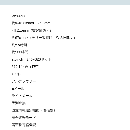
WS009KE
約W40.0mm×D124.0mm
×H11.5mm（突起部除く）
約67g（バッテリー装着時、W-SIM除く）
約5.5時間
約500時間
2.0inch、240×320ドット
262,144色（TFT）
700件
フルブラウザー
Eメール
ライトメール
予測変換
位置情報通知機能（着信型）
安全運転モード
留守番電話機能