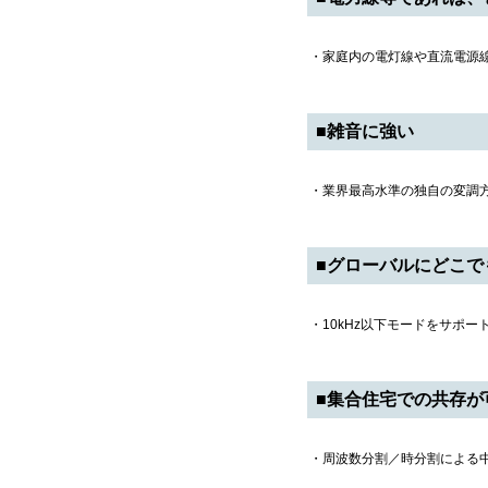
・家庭内の電灯線や直流電源
■雑音に強い
・業界最高水準の独自の変調
■グローバルにどこで
・10kHz以下モードをサポ
■集合住宅での共存が
・周波数分割／時分割による