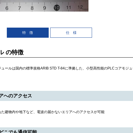
特 徴
仕 様
ル の特徴
ュールは国内の標準規格ARIB STD T-84に準拠した、小型高性能のPLCコアモ
アへのアクセス
れた建物内や地下など、電波の届かないエリアへのアクセスが可能
どこでも通信可能