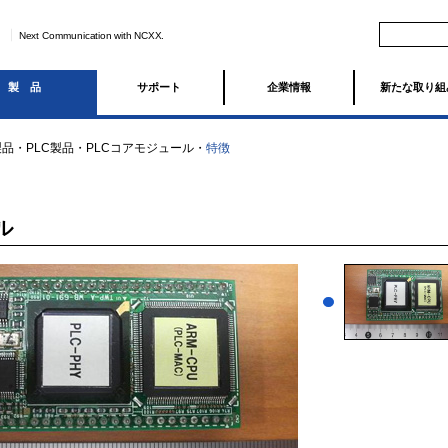
Next Communication with NCXX.
製品
サポート
企業情報
新たな取り組
製品
・
PLC製品
・
PLCコアモジュール
・
特徴
ル