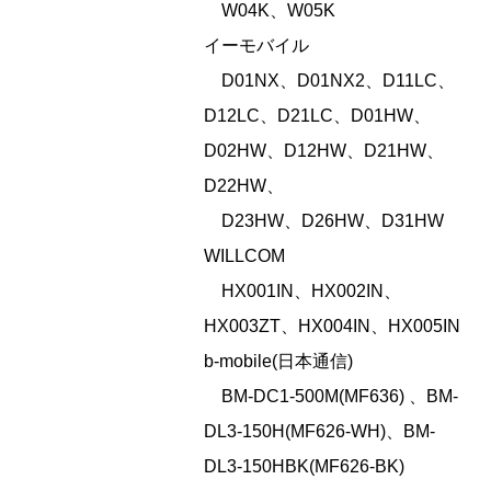
W04K、W05K
イーモバイル
D01NX、D01NX2、D11LC、
D12LC、D21LC、D01HW、
D02HW、D12HW、D21HW、
D22HW、
D23HW、D26HW、D31HW
WILLCOM
HX001IN、HX002IN、
HX003ZT、HX004IN、HX005IN
b-mobile(日本通信)
BM-DC1-500M(MF636) 、BM-
DL3-150H(MF626-WH)、BM-
DL3-150HBK(MF626-BK)