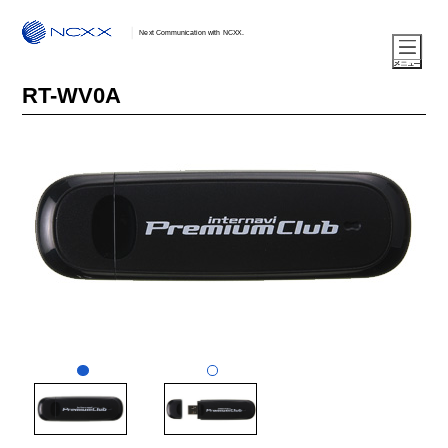
Next Communication with NCXX.
RT-WV0A