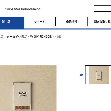
Next Communication with NCXX.
製品
サポート
企業情報
新たな取り組
製品
・
データ通信製品
・
W-SIM RX410IN
・
特徴