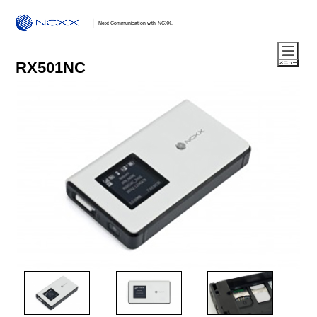
Next Communication with NCXX.
RX501NC