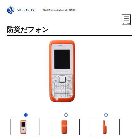
Next Communication with NCXX.
防災だフォン