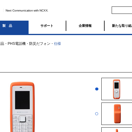
Next Communication with NCXX.
製品
サポート
企業情報
新たな取り組
製品
・
PHS電話機
・
防災だフォン
・
仕様