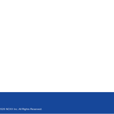
026 NCXX Inc. All Rights Reserved.