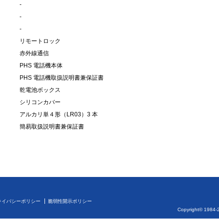
-
-
-
リモートロック
赤外線通信
PHS 電話機本体
PHS 電話機取扱説明書兼保証書
乾電池ボックス
シリコンカバー
アルカリ単４形（LR03）3 本
簡易取扱説明書兼保証書
ライバシーポリシー
脆弱性開示ポリシー
Copyright© 1984-2