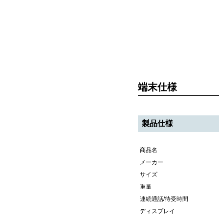
端末仕様
製品仕様
商品名
メーカー
サイズ
重量
連続通話/待受時間
ディスプレイ