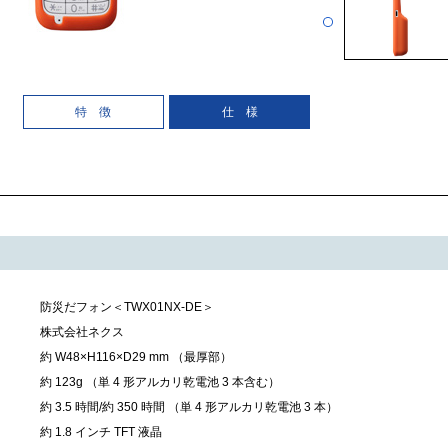
特 徴
仕 様
防災だフォン＜TWX01NX-DE＞
株式会社ネクス
約 W48×H116×D29 mm （最厚部）
約 123g （単 4 形アルカリ乾電池 3 本含む）
約 3.5 時間/約 350 時間 （単 4 形アルカリ乾電池 3 本）
約 1.8 インチ TFT 液晶