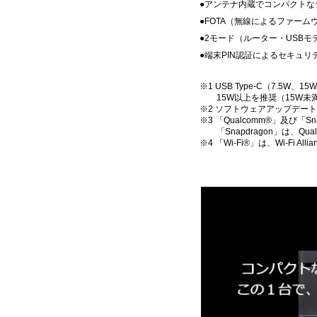
●アンテナ内蔵でコンパクトな
●FOTA（無線によるファーム
●2モード（ルーター・USB
●端末PIN認証によるセキュリ
※1 USB Type-C（7.5
15W以上を推奨（15W未
※2 ソフトウェアアップデー
※3 「Qualcomm®」及び「Sn
「Snapdragon」は、Qua
※4 「Wi-Fi®」は、Wi-Fi 