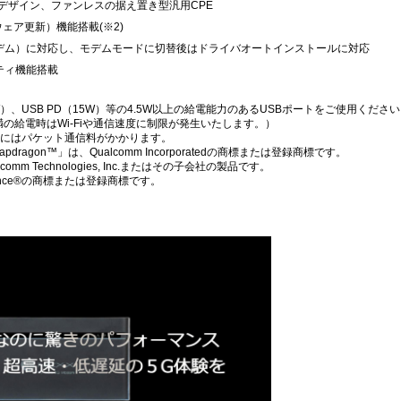
デザイン、ファンレスの据え置き型汎用CPE
ウェア更新）機能搭載(※2)
モデム）に対応し、モデムモードに切替後はドライバオートインストールに対応
ティ機能搭載
W、15W）、USB PD（15W）等の4.5W以上の給電能力のあるUSBポートをご使用くださ
満の給電時はWi-Fiや通信速度に制限が発生いたします。）
トにはパケット通信料がかかります。
apdragon™」は、Qualcomm Incorporatedの商標または登録商標です。
lcomm Technologies, Inc.またはその子会社の製品です。
Alliance®の商標または登録商標です。