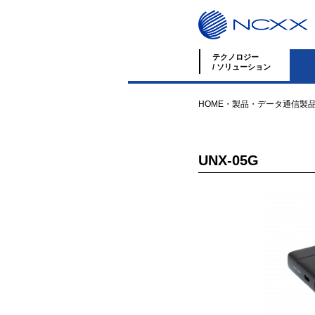
テクノロジー
/ ソリューション
HOME
・
製品
・
データ通信製
UNX-05G