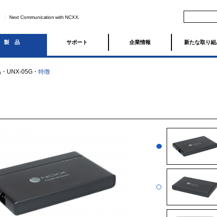
Next Communication with NCXX.
製品
サポート
企業情報
新たな取り組
品
・
UNX-05G
・
特徴