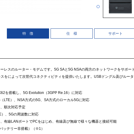
特 徴
仕 様
サポート
ーレスのルーター・モデムです。5G SAと5G NSAの両方のネットワークをサポートし、W
ーフェースをによって次世代コネクティビティを提供いたします。USBドングル及びルー
™ X62を搭載し、5G Evolution（3GPP Re.16）に対応
（LTE）、NSA方式の5G、SA方式のローカル5Gに対応
は、順次対応予定
TE）、5Gの周波数に対応
C、Wi-Fi6、有線LANポートでPCをはじめ、有線及び無線で様々な機器と接続可能
（バッテリー非搭載）（※1）