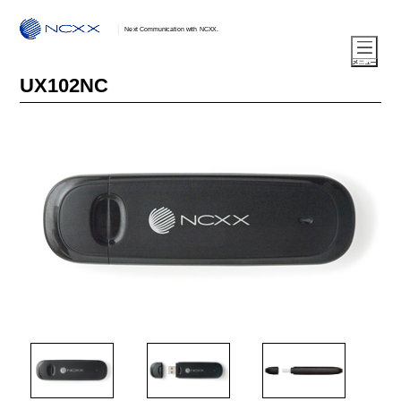
Next Communication with NCXX.
UX102NC