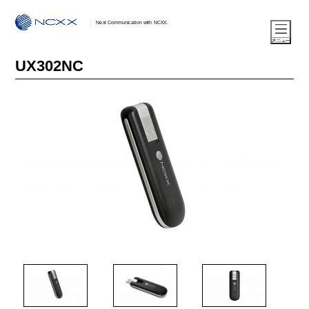
Next Communication with NCXX.
UX302NC