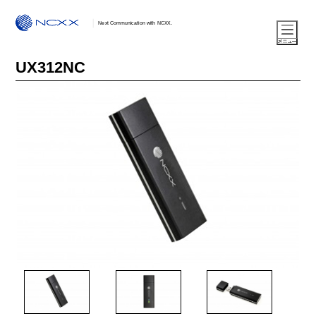
Next Communication with NCXX.
UX312NC